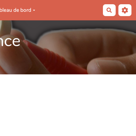
bleau de bord
Recherche
nce