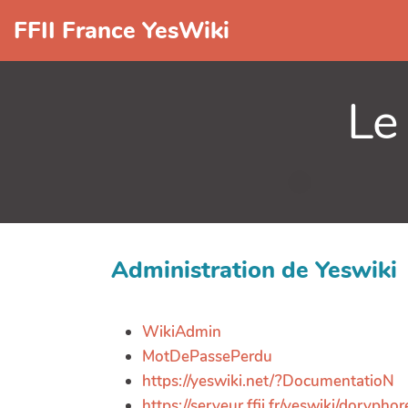
FFII France YesWiki
Le
Administration de Yeswiki
WikiAdmin
MotDePassePerdu
https://yeswiki.net/?DocumentatioN
https://serveur.ffii.fr/yeswiki/doryp