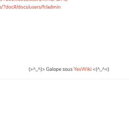
ore/?doc#/docs/users/fr/admin
(>^_^)> Galope sous
YesWiki
<(^_^<)