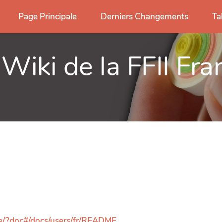
Page Principale
Derniers Changements
Ta
 Wiki de la FFII Fra
hore/?doc#/docs/users/fr/README