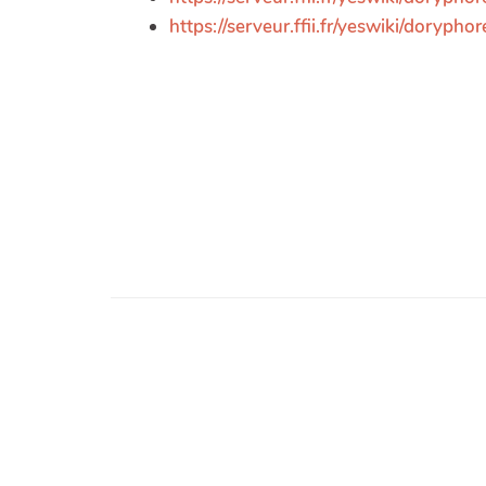
https://serveur.ffii.fr/yeswiki/doryph