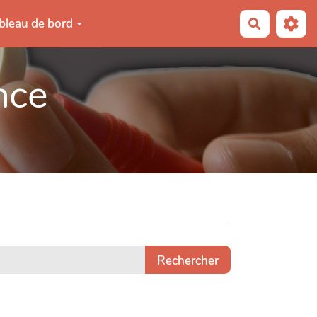
bleau de bord
Recherche
nce