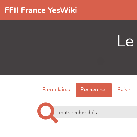
FFII France YesWiki
Le
Formulaires
Rechercher
Saisir