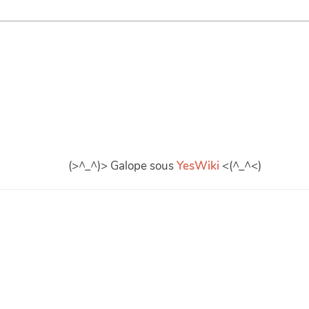
(>^_^)> Galope sous
YesWiki
<(^_^<)