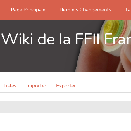
Page Principale
Derniers Changements
Ta
 Wiki de la FFII Fra
Listes
Importer
Exporter