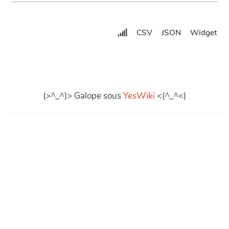
CSV
JSON
Widget
(>^_^)> Galope sous
YesWiki
<(^_^<)