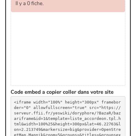
Code embed a copier coller dans votre site
<iframe width="100%" height="300px" framebor
der="0" allowfullscreen="true" src="https://
serveur.ffii.fr/yeswiki/doryphore/?BazaR/baz
ariframe&id=1&template=liste_accordeon.tpl.h
tml&width=100%25&height=300px&lat=46.22763&l
on=2.213749&markersize=big&provider=OpenStre
etMap.Mapnik&zoom=5&groups=&titles=&groupsex