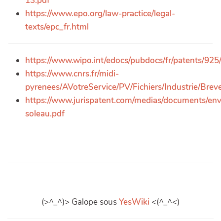
13.pdf
https://www.epo.org/law-practice/legal-
texts/epc_fr.html
https://www.wipo.int/edocs/pubdocs/fr/patents/92
https://www.cnrs.fr/midi-
pyrenees/AVotreService/PV/Fichiers/Industrie/Breve
https://www.jurispatent.com/medias/documents/en
soleau.pdf
(>^_^)> Galope sous
YesWiki
<(^_^<)