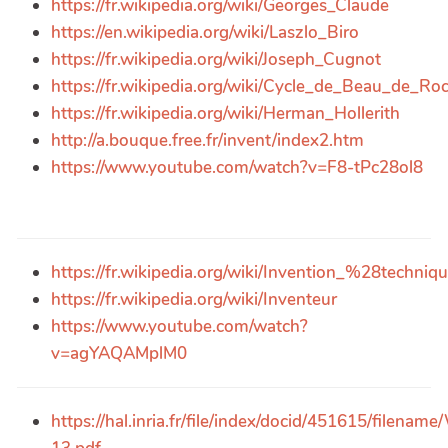
https://fr.wikipedia.org/wiki/Georges_Claude
https://en.wikipedia.org/wiki/Laszlo_Biro
https://fr.wikipedia.org/wiki/Joseph_Cugnot
https://fr.wikipedia.org/wiki/Cycle_de_Beau_de_Ro
https://fr.wikipedia.org/wiki/Herman_Hollerith
http://a.bouque.free.fr/invent/index2.htm
https://www.youtube.com/watch?v=F8-tPc28ol8
https://fr.wikipedia.org/wiki/Invention_%28techni
https://fr.wikipedia.org/wiki/Inventeur
https://www.youtube.com/watch?
v=agYAQAMplM0
https://hal.inria.fr/file/index/docid/451615/filena