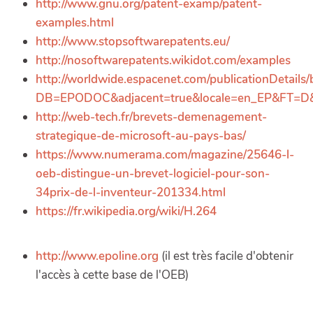
http://www.gnu.org/patent-examp/patent-
examples.html
http://www.stopsoftwarepatents.eu/
http://nosoftwarepatents.wikidot.com/examples
http://worldwide.espacenet.com/publicationDetails/b
DB=EPODOC&adjacent=true&locale=en_EP&FT
http://web-tech.fr/brevets-demenagement-
strategique-de-microsoft-au-pays-bas/
https://www.numerama.com/magazine/25646-l-
oeb-distingue-un-brevet-logiciel-pour-son-
34prix-de-l-inventeur-201334.html
https://fr.wikipedia.org/wiki/H.264
http://www.epoline.org
(il est très facile d'obtenir
l'accès à cette base de l'OEB)