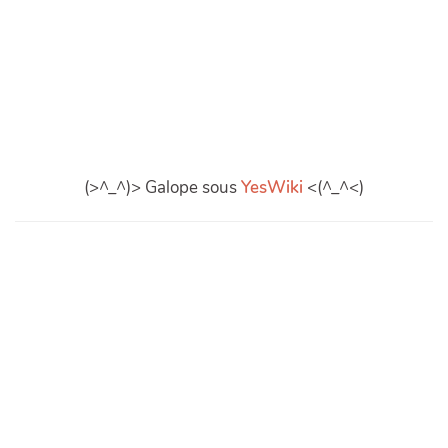
(>^_^)> Galope sous
YesWiki
<(^_^<)