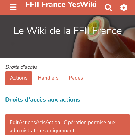
FFII France YesWiki
R
e
c
Le Wiki de la FFII France
h
e
r
c
h
Droits d'accès
e
r
Actions
Handlers
Pages
Droits d'accès aux actions
EditActionsAclsAction : Opération permise aux
administrateurs uniquement