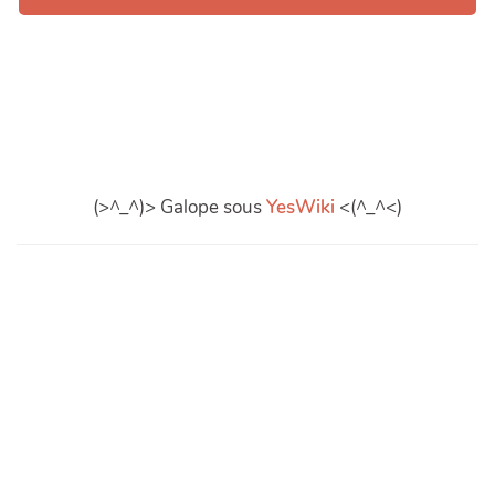
(>^_^)> Galope sous
YesWiki
<(^_^<)