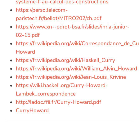
systeme-f-au-calcul-des-constructions
https://perso.telecom-
paristech.fr/bellot/MITRO202/ch.pdf
https://www.xn--pdrot-bsa.fr/slides/inria-junior-
02-15.pdf
https://fr.wikipedia.org/wiki/Correspondance_de_Cu
Howard
https://fr.wikipedia.org/wiki/Haskell_Curry
https://fr.wikipedia.org/wiki/William_Alvin_Howard
https://fr.wikipedia.org/wiki/Jean-Louis_Krivine
https://wiki.haskell.org/Curry-Howard-
Lambek_correspondence
http://ladoc.ffii.fr/Curry-Howard.pdf
CurryHoward