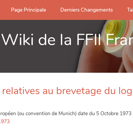
Page Principale
Derniers Changements
Ta
 Wiki de la FFII Fra
 relatives au brevetage du logi
uropéen (ou convention de Munich) date du 5 Octobre 1973 
E1973