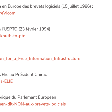
 en Europe des brevets logiciels (15 juillet 1986) :
aireVicom
à l'USPTO (23 février 1994)
/knuth-to-pto
ion_for_a_Free_Information_Infrastructure
 Elie au Président Chirac
is-ELIE
storique du Parlement Européen
peen-dit-NON-aux-brevets-logiciels