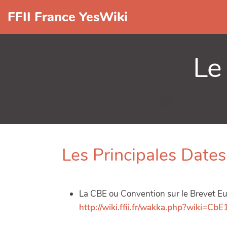
FFII France YesWiki
Le
Les Principales Dates
La CBE ou Convention sur le Brevet E
http://wiki.ffii.fr/wakka.php?wiki=Cb