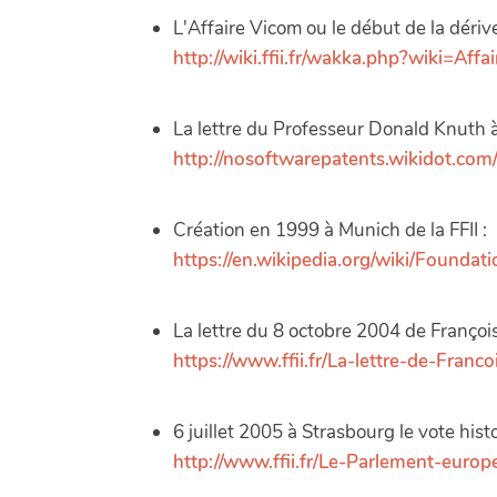
L'Affaire Vicom ou le début de la dérive
http://wiki.ffii.fr/wakka.php?wiki=Aff
La lettre du Professeur Donald Knuth 
http://nosoftwarepatents.wikidot.com
Création en 1999 à Munich de la FFII :
https://en.wikipedia.org/wiki/Foundat
La lettre du 8 octobre 2004 de François
https://www.ffii.fr/La-lettre-de-Franco
6 juillet 2005 à Strasbourg le vote hi
http://www.ffii.fr/Le-Parlement-euro