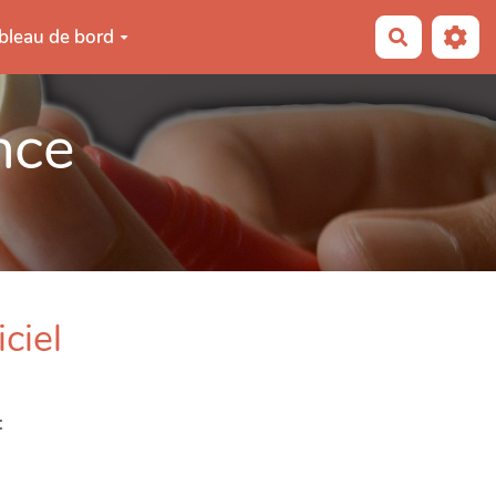
bleau de bord
Recherche
nce
ciel
: