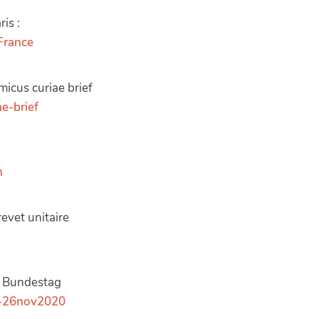
is :
-France
icus curiae brief
ae-brief
n
evet unitaire
u Bundestag
ag-26nov2020