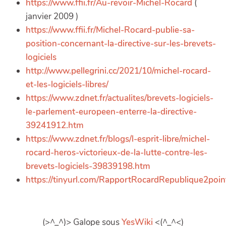
https://www.ffii.fr/Au-revoir-Michel-Rocard
(
janvier 2009 )
https://www.ffii.fr/Michel-Rocard-publie-sa-
position-concernant-la-directive-sur-les-brevets-
logiciels
http://www.pellegrini.cc/2021/10/michel-rocard-
et-les-logiciels-libres/
https://www.zdnet.fr/actualites/brevets-logiciels-
le-parlement-europeen-enterre-la-directive-
39241912.htm
https://www.zdnet.fr/blogs/l-esprit-libre/michel-
rocard-heros-victorieux-de-la-lutte-contre-les-
brevets-logiciels-39839198.htm
https://tinyurl.com/RapportRocardRepublique2poin
(>^_^)> Galope sous
YesWiki
<(^_^<)