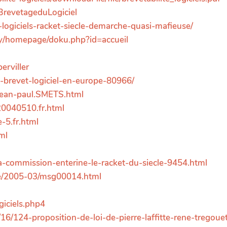
eBrevetageduLogiciel
-logiciels-racket-siecle-demarche-quasi-mafieuse/
gay/homepage/doku.php?id=accueil
erviller
du-brevet-logiciel-en-europe-80966/
-Jean-paul.SMETS.html
-20040510.fr.html
-5.fr.html
ml
-la-commission-enterine-le-racket-du-siecle-9454.html
ance/2005-03/msg00014.html
iciels.php4
6/124-proposition-de-loi-de-pierre-laffitte-rene-tregoue