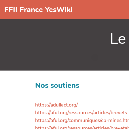
FFII France YesWiki
Le
Nos soutiens
https://adullact.org/
https://aful.org/ressources/articles/brevets
https://aful.org/communiques/cp-mines.ht
https://aful.org/ressources/articles/brevetab