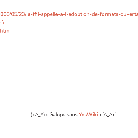
2008/05/23/la-ffii-appelle-a-l-adoption-de-formats-ouvert
-fr
.html
(>^_^)> Galope sous
YesWiki
<(^_^<)