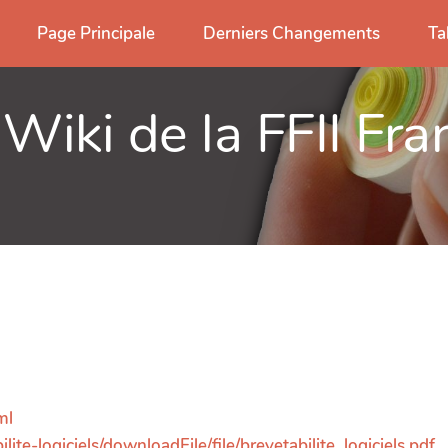
Page Principale
Derniers Changements
Ta
 Wiki de la FFII Fra
ml
ilite-logiciels/downloadFile/file/brevetabilite_logiciels.pdf