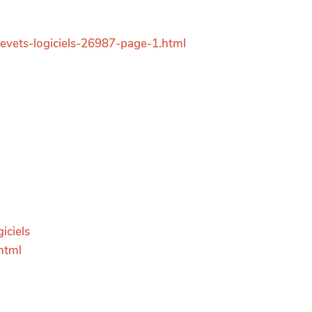
brevets-logiciels-26987-page-1.html
iciels
html