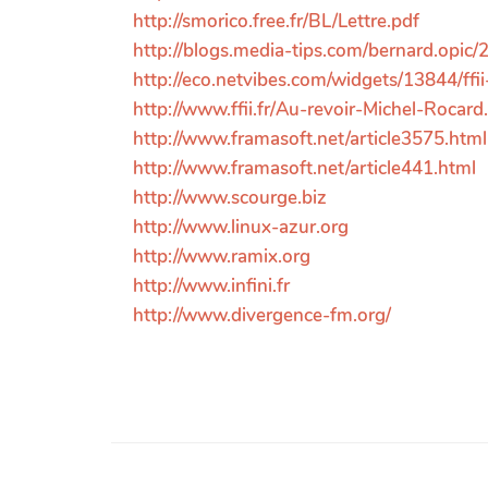
http://smorico.free.fr/BL/Lettre.pdf
http://blogs.media-tips.com/bernard.opic/
http://eco.netvibes.com/widgets/13844/ffii
http://www.ffii.fr/Au-revoir-Michel-Rocard
http://www.framasoft.net/article3575.html
http://www.framasoft.net/article441.html
http://www.scourge.biz
http://www.linux-azur.org
http://www.ramix.org
http://www.infini.fr
http://www.divergence-fm.org/