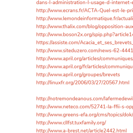
dans-l-administration-l-usage-d-internet-e
http://www.ecrans.fr/ACTA-Quel-est-le-pr
http://www.lemondeinformatique.fr/actuali
http://www.thalix.com/blog/opposition-au
http://www.boson2x.org/spip.php?article1
https://assiste.com/Acacia_et_ses_brevets
http://www.siteduzero.com/news-62-4441-
http://www.april.org/articles/communiqu
http://www.april.org/fr/articles/communiq
http://www.april.org/groupes/brevets
http://linuxfr.org/2006/03/27/20567.html
http://notremondeanous.com/lafermedewiki
http://www.neteco.com/52741-la-ffii-s-op
http://www.greens-efa.org/cms/topics/do
http://www.cllfst.tuxfamily.org/
http://www.a-brest.net/article2442.html