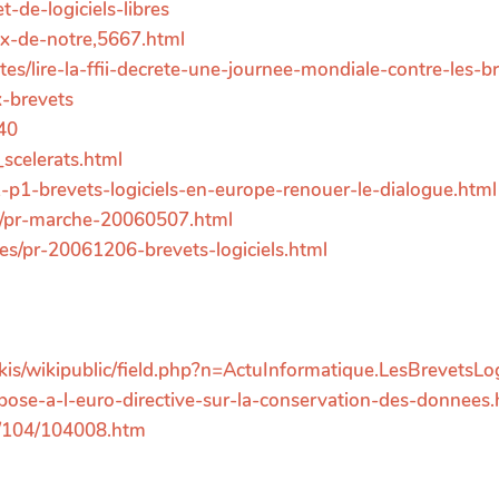
t-de-logiciels-libres
ix-de-notre,5667.html
tes/lire-la-ffii-decrete-une-journee-mondiale-contre-les-
x-brevets
40
_scelerats.html
p1-brevets-logiciels-en-europe-renouer-le-dialogue.html
es/pr-marche-20060507.html
ues/pr-20061206-brevets-logiciels.html
s/wikipublic/field.php?n=ActuInformatique.LesBrevetsLog
pose-a-l-euro-directive-sur-la-conservation-des-donnees.
k/104/104008.htm