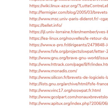
https://wiki.linux-azur.org/?LutteContreL
http://fermigier.com/blog/2005/03/brevets
http://www.msc.univ-paris-diderot.fr/~c
https://bellet.info/
https://ijl.univ-lorraine.fr/en/member/yves-b
https://lea-linux.org/nouvelles/le-retour-
https://www.e-pro.fr/dirigeants/2479848
http://www.fsfe.org/projects/swpat/letter
http://www.gnu.org/brave-gnu-world/issue
http://www.httrack.com/page/8/fr/index.ht
http://www.monadis.com/
http://www.silicon.fr/brevets-de-logiciels
http://lists.gnu.org/archive/html/fsfe-fr
http://www.vinc17.org/noswpat.fr.html
http://www.gcolpart.com/nonauxbrevetslog
http://www.apitux.org/index.php?2006/06/1