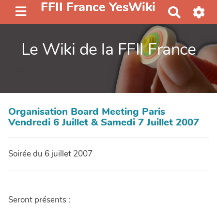
FFII France YesWiki
R
e
c
Le Wiki de la FFII France
h
e
r
c
h
e
Organisation Board Meeting Paris
r
Vendredi 6 Juillet & Samedi 7 Juillet 2007
Soirée du 6 juillet 2007
Seront présents :