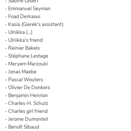
- Sabine Lesert
- Emmanuel Seyman
- Foad Derkaoui
- Kasia (Gierek's assistant)
- Ulriikka (...)
- Ulriikka's friend
- Reinier Bakels
- Stéphane Lestage
- Meryem Marzouki
- Jonas Maebe
- Pascal Wouters
- Olivier De Donkers
- Benjamin Henrion
- Charles-H. Schulz
- Charles girl friend
- Jerome Dumonteil
- Benoît Sibaud