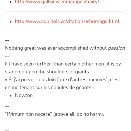
http://www.gallview.com/pages/hairy/
http://www.courtois.cc/citations/chomage.html
--
Nothing great was ever accomplished without
passion
--
If I have seen further [than certain other men] it is by
standing upon the shoulders of giants
« Si j'ai pu voir plus loin [que d'autres hommes], c'est
en me tenant sur les épaules de géants ».
Newton
--
“Primum non nocere” (above all, do no harm).
--