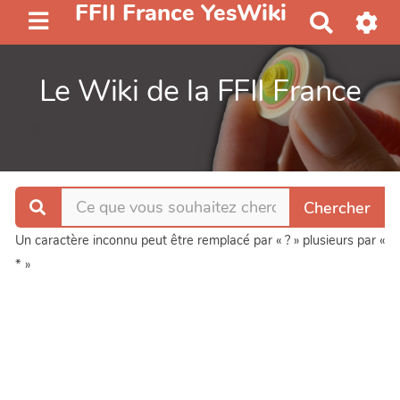
FFII France YesWiki
R
e
c
Le Wiki de la FFII France
h
e
r
c
h
e
r
Un caractère inconnu peut être remplacé par « ? » plusieurs par «
* »