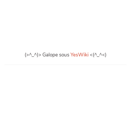
(>^_^)> Galope sous
YesWiki
<(^_^<)