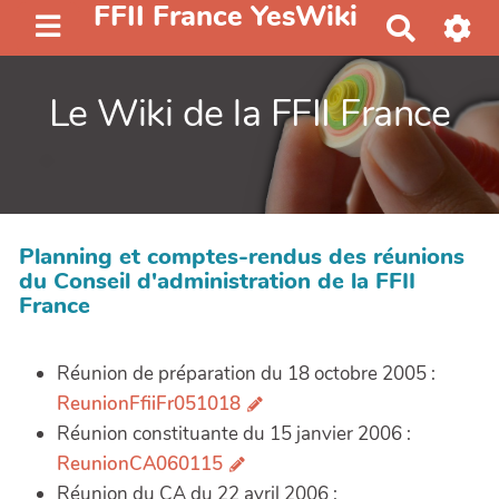
FFII France YesWiki
R
e
c
Le Wiki de la FFII France
h
e
r
c
h
e
Planning et comptes-rendus des réunions
r
du Conseil d'administration de la FFII
France
Réunion de préparation du 18 octobre 2005 :
ReunionFfiiFr051018
Réunion constituante du 15 janvier 2006 :
ReunionCA060115
Réunion du CA du 22 avril 2006 :