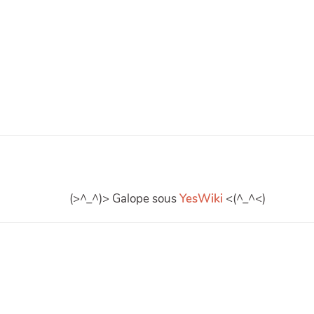
(>^_^)> Galope sous
YesWiki
<(^_^<)