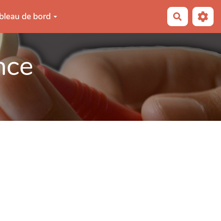
bleau de bord
Recherche
nce