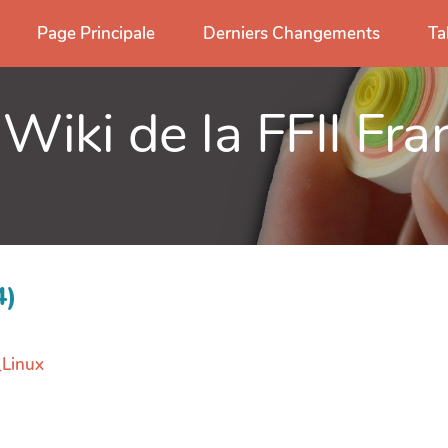
Page Principale
Derniers Changements
Ta
 Wiki de la FFII Fra
4)
_Linux