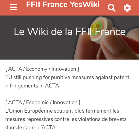
FFII France YesWiki
R
e
c
Le Wiki de la FFII France
h
e
r
c
h
[ ACTA / Economy / Innovation ]
e
r
EU still pushing for punitive measures against patent
infringements in ACTA
[ ACTA / Economie / Innovation ]
L’Union Européenne soutient plus fermement les
mesures repressives contre les violations de brevets
dans le cadre d’ACTA