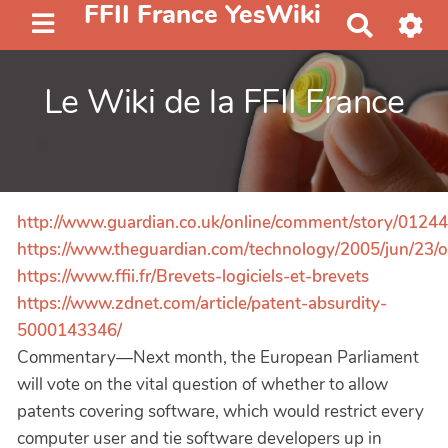
FFII France YesWiki
R
e
c
Le Wiki de la FFII France
h
e
r
c
h
http://www.guardian.co.uk/online/comment/story/012
e
r
https://www.theguardian.com/technology/2005/jun/23/on
https://www.ffii.fr/Brevets-logiciels-et-brevets
https://www.zdnet.com/article/patent-absurdity-
5000143346/
Commentary—Next month, the European Parliament
will vote on the vital question of whether to allow
patents covering software, which would restrict every
computer user and tie software developers up in