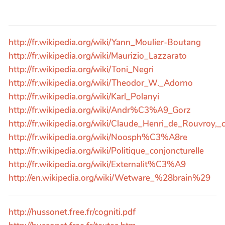
http://fr.wikipedia.org/wiki/Yann_Moulier-Boutang
http://fr.wikipedia.org/wiki/Maurizio_Lazzarato
http://fr.wikipedia.org/wiki/Toni_Negri
http://fr.wikipedia.org/wiki/Theodor_W._Adorno
http://fr.wikipedia.org/wiki/Karl_Polanyi
http://fr.wikipedia.org/wiki/Andr%C3%A9_Gorz
http://fr.wikipedia.org/wiki/Claude_Henri_de_Rouvroy
http://fr.wikipedia.org/wiki/Noosph%C3%A8re
http://fr.wikipedia.org/wiki/Politique_conjoncturelle
http://fr.wikipedia.org/wiki/Externalit%C3%A9
http://en.wikipedia.org/wiki/Wetware_%28brain%29
http://hussonet.free.fr/cogniti.pdf