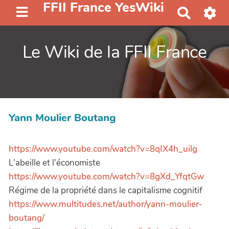
FFII France YesWiki
R
e
c
Le Wiki de la FFII France
h
e
r
c
h
e
Yann Moulier Boutang
r
https://www.youtube.com/watch?v=8qIX4h_uilg
L'abeille et l'économiste
https://www.youtube.com/watch?v=8gXd_YfqtGw
Régime de la propriété dans le capitalisme cognitif
https://www.multitudes.net/author/yann-moulier-
boutang/