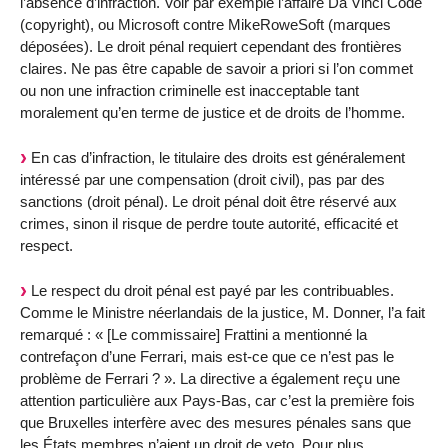
l’absence d’infraction. Voir par exemple l’affaire Da Vinci Code
(copyright), ou Microsoft contre MikeRoweSoft (marques
déposées). Le droit pénal requiert cependant des frontières
claires. Ne pas être capable de savoir a priori si l’on commet
ou non une infraction criminelle est inacceptable tant
moralement qu’en terme de justice et de droits de l’homme.
En cas d’infraction, le titulaire des droits est généralement
intéressé par une compensation (droit civil), pas par des
sanctions (droit pénal). Le droit pénal doit être réservé aux
crimes, sinon il risque de perdre toute autorité, efficacité et
respect.
Le respect du droit pénal est payé par les contribuables.
Comme le Ministre néerlandais de la justice, M. Donner, l’a fait
remarqué : « [Le commissaire] Frattini a mentionné la
contrefaçon d’une Ferrari, mais est-ce que ce n’est pas le
problème de Ferrari ? ». La directive a également reçu une
attention particulière aux Pays-Bas, car c’est la première fois
que Bruxelles interfère avec des mesures pénales sans que
les États membres n’aient un droit de veto. Pour plus