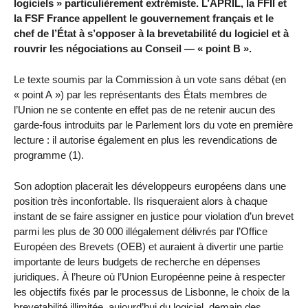
logiciels » particulièrement extrémiste. L’APRIL, la FFII et
la FSF France appellent le gouvernement français et le
chef de l’État à s’opposer à la brevetabilité du logiciel et à
rouvrir les négociations au Conseil — « point B ».
Le texte soumis par la Commission à un vote sans débat (en
« point A ») par les représentants des États membres de
l’Union ne se contente en effet pas de ne retenir aucun des
garde-fous introduits par le Parlement lors du vote en première
lecture : il autorise également en plus les revendications de
programme (1).
Son adoption placerait les développeurs européens dans une
position très inconfortable. Ils risqueraient alors à chaque
instant de se faire assigner en justice pour violation d’un brevet
parmi les plus de 30 000 illégalement délivrés par l’Office
Européen des Brevets (OEB) et auraient à divertir une partie
importante de leurs budgets de recherche en dépenses
juridiques. À l’heure où l’Union Européenne peine à respecter
les objectifs fixés par le processus de Lisbonne, le choix de la
brevetabilité illimitée, aujourd’hui du logiciel, demain des