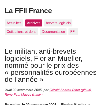
La FFII France
Actualites
Archives
brevets-logiciels
Cotisations-et-dons
Documentation
FFII
Le militant anti-brevets
logiciels, Florian Mueller,
nommé pour le prix des
« personnalités européennes
de l’année »
jeudi 22 septembre 2005
,
par
Gérald Sedrati-Dinet (gibus)
,
Rene Paul Mages (ramix)
Bruxelles, le 22 septembre 2005 -– Florian Mueller, le