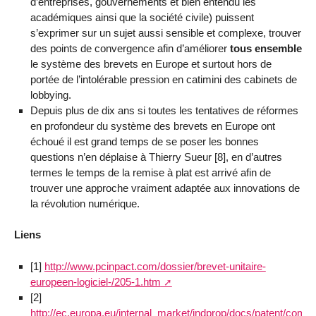
d’entreprises, gouvernements et bien entendu les
académiques ainsi que la société civile) puissent
s’exprimer sur un sujet aussi sensible et complexe, trouver
des points de convergence afin d’améliorer
tous ensemble
le système des brevets en Europe et surtout hors de
portée de l’intolérable pression en catimini des cabinets de
lobbying.
Depuis plus de dix ans si toutes les tentatives de réformes
en profondeur du système des brevets en Europe ont
échoué il est grand temps de se poser les bonnes
questions n’en déplaise à Thierry Sueur [8], en d’autres
termes le temps de la remise à plat est arrivé afin de
trouver une approche vraiment adaptée aux innovations de
la révolution numérique.
Liens
[1]
http://www.pcinpact.com/dossier/brevet-unitaire-
europeen-logiciel-/205-1.htm
[2]
http://ec.europa.eu/internal_market/indprop/docs/patent/com2