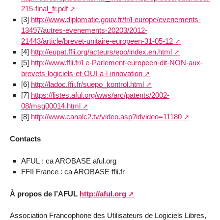
215-final_fr.pdf
[3]
http://www.diplomatie.gouv.fr/fr/l-europe/evenements-
13497/autres-evenements-20203/2012-
21443/article/brevet-unitaire-europeen-31-05-12
[4]
http://eupat.ffii.org/acteurs/epo/index.en.html
[5]
http://www.ffii.fr/Le-Parlement-europeen-dit-NON-aux-
brevets-logiciels-et-OUI-a-l-innovation
[6]
http://ladoc.ffii.fr/suepo_kontrol.html
[7]
https://listes.aful.org/wws/arc/patents/2002-
08/msg00014.html
[8]
http://www.canalc2.tv/video.asp?idvideo=11180
Contacts
AFUL : ca AROBASE aful.org
FFII France : ca AROBASE ffii.fr
À propos de l’AFUL
http://aful.org
Association Francophone des Utilisateurs de Logiciels Libres,