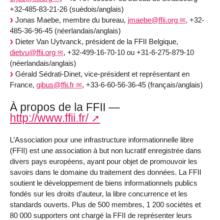
+32-485-83-21-26 (suèdois/anglais)
Jonas Maebe, membre du bureau,
jmaebe@ffii.org
, +32-
485-36-96-45 (néerlandais/anglais)
Dieter Van Uytvanck, président de la FFII Belgique,
dietvu@ffii.org
, +32-499-16-70-10 ou +31-6-275-879-10
(néerlandais/anglais)
Gérald Sédrati-Dinet, vice-président et représentant en
France,
gibus@ffii.fr
, +33-6-60-56-36-45 (français/anglais)
À propos de la FFII —
http://www.ffii.fr/
L’Association pour une infrastructure informationnelle libre
(FFII) est une association à but non lucratif enregistrée dans
divers pays européens, ayant pour objet de promouvoir les
savoirs dans le domaine du traitement des données. La FFII
soutient le développement de biens informationnels publics
fondés sur les droits d’auteur, la libre concurrence et les
standards ouverts. Plus de 500 membres, 1 200 sociétés et
80 000 supporters ont chargé la FFII de représenter leurs