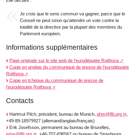
Elle déclare :
Je crois que le sens commun va gagner, parce que le
Conseil ne peut sinon qu’attendre un vote contre la
totalité de la directive par la plupart des membres du
Parlement européen.
Informations supplémentaires
Page originale sur le site web de l’eurodéputée Roithova
Copie en anglais du communiqué de presse de l’eurodéputée
Roithova
Copie en tchèque du communiqué de presse de
l’eurodéputée Roithova
Contacts
Hartmut Pilch, président, bureau de Munich,
phm@ffii.org
,
+49-89-18979927 (allemand/anglais/français)
Erik Josefsson, permanent au bureau de Bruxelles,
erjos@ffii.org
, +46-707-696567 ou bureau de Strasbourg