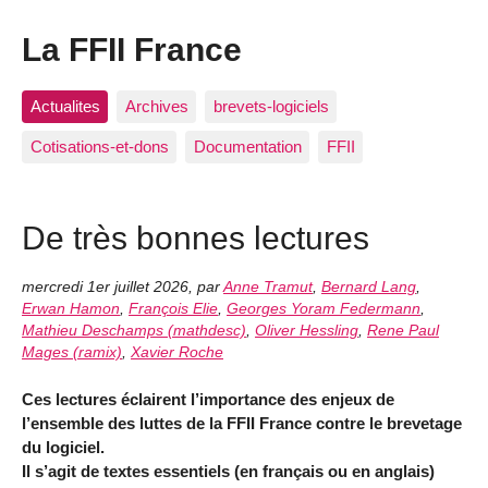
La FFII France
Actualites
Archives
brevets-logiciels
Cotisations-et-dons
Documentation
FFII
De très bonnes lectures
mercredi 1er juillet 2026
,
par
Anne Tramut
,
Bernard Lang
,
Erwan Hamon
,
François Elie
,
Georges Yoram Federmann
,
Mathieu Deschamps (mathdesc)
,
Oliver Hessling
,
Rene Paul
Mages (ramix)
,
Xavier Roche
Ces lectures éclairent l’importance des enjeux de
l’ensemble des luttes de la FFII France contre le brevetage
du logiciel.
Il s’agit de textes essentiels (en français ou en anglais)